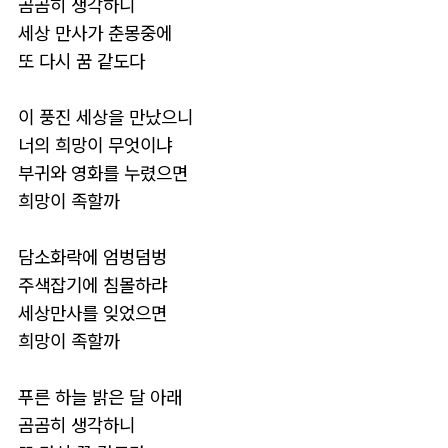
곰곰히 생각하니
세상 만사가 춘몽중에
또 다시 꿈 같도다
이 풍진 세상을 만났으니
너의 희망이 무엇이냐
부귀와 영화를 누렸으면
희망이 족할까
담소화락에 엄벙덤벙
주색잡기에 침몰하랴
세상만사를 잊었으면
희망이 족할까
푸른 하늘 밝은 달 아래
곰곰히 생각하니